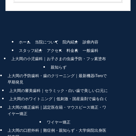
ホーム
当院について
院内紹介
診療内容
スタッフ紹介
アクセス
料金表
一般歯科
上大岡の小児歯科｜お子さまの虫歯予防・フッ素塗布
親知らず
上大岡の予防歯科・歯のクリーニング｜最新機器iTeroで
早期発見
上大岡の審美歯科｜セラミック・白い歯で美しい口元に
上大岡のホワイトニング｜低刺激・国産薬剤で歯を白く
上大岡の矯正歯科｜認定医在籍・マウスピース矯正・ワ
イヤー矯正
ワイヤー矯正
上大岡の口腔外科｜難症例・親知らず・大学病院出身医