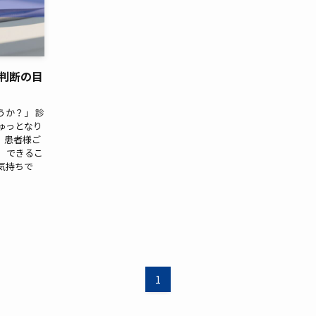
判断の目
うか？」 診
ゅっとなり
、患者様ご
 できるこ
気持ちで
1