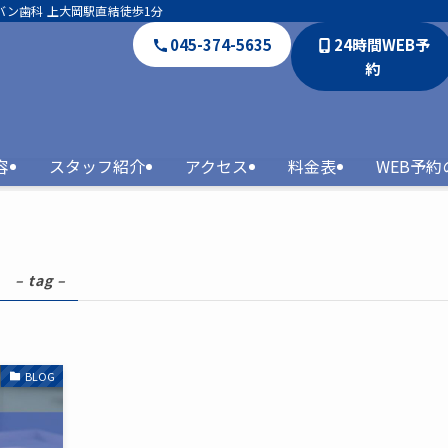
バン歯科 上大岡駅直結徒歩1分
045-374-5635
24時間WEB予
約
容
スタッフ紹介
アクセス
料金表
WEB予
ス
– tag –
BLOG