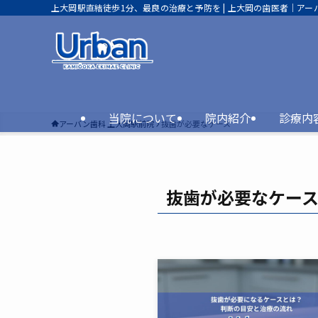
上大岡駅直結徒歩1分、最良の治療と予防を | 上大岡の歯医者｜アー
当院について
院内紹介
診療内
アーバン歯科 上大岡駅前院
抜歯が必要なケース
抜歯が必要なケー