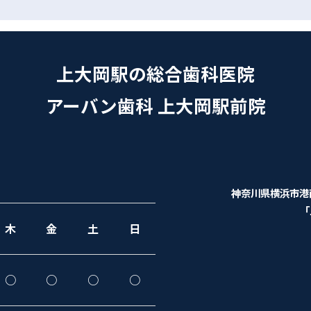
上大岡駅の総合歯科医院
アーバン歯科 上大岡駅前院
神奈川県横浜市港南
「
木
金
土
日
○
○
○
○