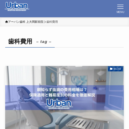
MENU
アーバン歯科 上大岡駅前院
歯科費用
歯科費用
– tag –
BLOG