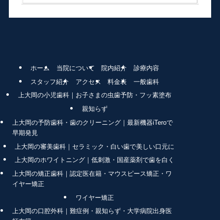
ホーム
当院について
院内紹介
診療内容
スタッフ紹介
アクセス
料金表
一般歯科
上大岡の小児歯科｜お子さまの虫歯予防・フッ素塗布
親知らず
上大岡の予防歯科・歯のクリーニング｜最新機器iTeroで
早期発見
上大岡の審美歯科｜セラミック・白い歯で美しい口元に
上大岡のホワイトニング｜低刺激・国産薬剤で歯を白く
上大岡の矯正歯科｜認定医在籍・マウスピース矯正・ワ
イヤー矯正
ワイヤー矯正
上大岡の口腔外科｜難症例・親知らず・大学病院出身医