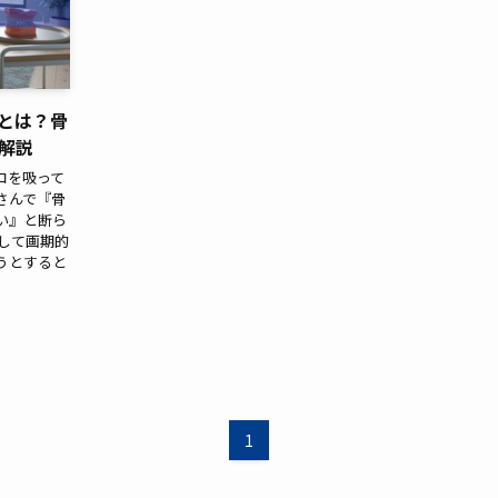
とは？骨
解説
コを吸って
さんで『骨
い』と断ら
して画期的
うとすると
1