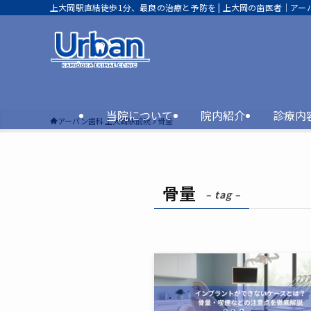
上大岡駅直結徒歩1分、最良の治療と予防を | 上大岡の歯医者｜アー
当院について
院内紹介
診療内
アーバン歯科 上大岡駅前院
骨量
骨量
– tag –