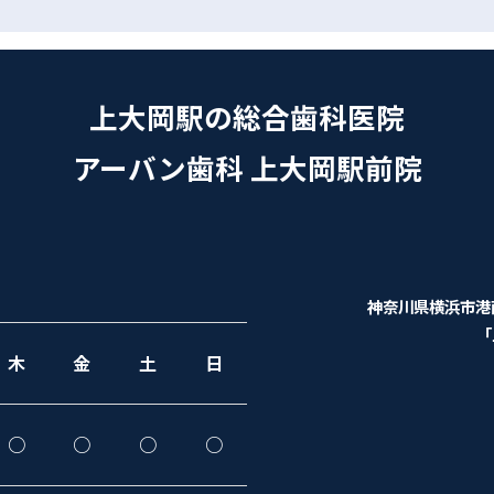
上大岡駅の総合歯科医院
アーバン歯科 上大岡駅前院
神奈川県横浜市港南
「
木
金
土
日
○
○
○
○