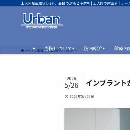
上大岡駅直結徒歩1分、最良の治療と予防を | 上大岡の歯医者｜アー
当院について
院内紹介
診療内
アーバン歯科 上大岡駅前院
BLOG
2026
インプラント
5/26
2026年5月26日