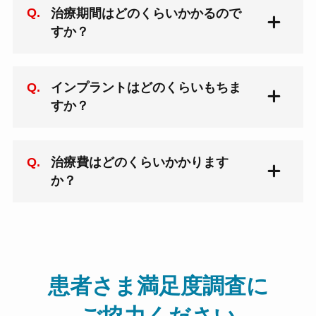
基本的には日帰り手術になります。ただ
治療期間はどのくらいかかるので
し、特殊な症例や全身疾患をお持ちの患
すか？
者さんの場合は、入院して手術を行うこ
ともあります。
インプラントを埋入した部位や個人によ
インプラントはどのくらいもちま
って差がありますが、治療期間はおおよ
すか？
そ4カ月から7カ月程度必要となります。
インプラントの長持ちには患者様の衛生
治療費はどのくらいかかります
管理が大きく関係します。お口の衛生状
か？
態が悪いとインプラントは長持ちしませ
ん。常に衛生状態を良好に保ち、担当医
や歯科衛生士の指導に従っていただくこ
通常のインプラント治療は健康保険の適
とが大切です。
用外となります。さらに、埋入するイン
プラントの本数や治療内容により費用が
異なりますので、詳しくは担当ドクター
患者さま満足度調査に
にお尋ねください。