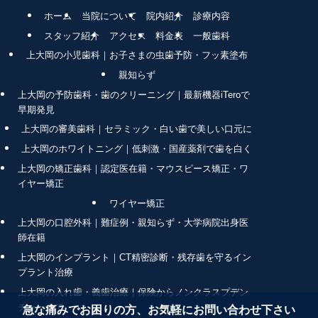
ホーム
当院について
院内紹介
診療内容
スタッフ紹介
アクセス
料金表
一般歯科
上大岡の小児歯科｜お子さまの虫歯予防・フッ素塗布
親知らず
上大岡の予防歯科・歯のクリーニング｜最新機器iTeroで
早期発見
上大岡の審美歯科｜セラミック・白い歯で美しい口元に
上大岡のホワイトニング｜低刺激・国産薬剤で歯を白く
上大岡の矯正歯科｜認定医在籍・マウスピース矯正・ワ
イヤー矯正
ワイヤー矯正
上大岡の口腔外科｜難症例・親知らず・大学病院出身医
師在籍
上大岡のインプラント｜CT精密診断・残存歯を守るイン
プラント治療
上大岡の入れ歯・義歯治療｜保険からノンクラスプデン
チャーまで
急な痛みでお困りの方、お気軽にお問い合わせ下さい