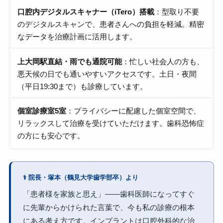
口腔内デジタルスキャナー（iTero）搭載
：型取り不要
のデジタルスキャンで、患者さんへの負担を軽減。精密
なデータを治療計画に活用します。
上大岡駅直結・雨でも通院可能
：忙しい社会人の方も、
悪天候の日でも通いやすいアクセスです。土日・夜間
（平日19:30まで）も診療しています。
個室診療室5室
：プライバシーに配慮した個室空間で、
リラックスして治療を受けていただけます。歯科恐怖症
の方にも安心です。
⚕ 院長・塚本（鶴見大学歯学部卒）より
「患者様を家族と思え」——歯科医師になってすぐ
に先輩からかけられた言葉で、今も私の診療の根本
にある考え方です。インプラントは口腔外科的な治