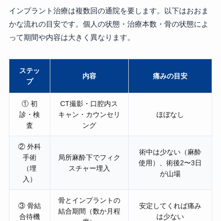
インプラント治療は複数回の通院を要します。以下はおおま
かな流れの目安です。個人の状態・治療本数・骨の状態によ
って期間や内容は大きく異なります。
ステッ
内容
痛みの目安
プ
① 初
CT撮影・口腔内ス
診・検
キャン・カウンセリ
ほぼなし
査
ング
② 外科
術中は少ない（麻酔
手術
局所麻酔下でフィク
使用）、術後2〜3日
（埋
スチャー埋入
が山場
入）
骨とインプラントの
③ 骨結
安定してくれば痛み
結合期間（数か月程
合待機
は少ない