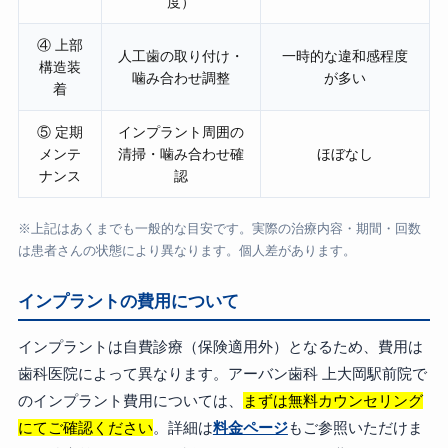
度）
④ 上部
人工歯の取り付け・
一時的な違和感程度
構造装
噛み合わせ調整
が多い
着
⑤ 定期
インプラント周囲の
メンテ
清掃・噛み合わせ確
ほぼなし
ナンス
認
※上記はあくまでも一般的な目安です。実際の治療内容・期間・回数
は患者さんの状態により異なります。個人差があります。
インプラントの費用について
インプラントは自費診療（保険適用外）となるため、費用は
歯科医院によって異なります。アーバン歯科 上大岡駅前院で
のインプラント費用については、
まずは無料カウンセリング
にてご確認ください
。詳細は
料金ページ
もご参照いただけま