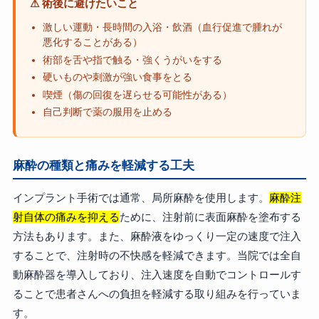
⚠ 術後に避けたいこと
激しい運動・長時間の入浴・飲酒（血行促進で腫れが
悪化することがある）
術部を舌や指で触る・強くうがいをする
硬いものや刺激が強い食事をとる
喫煙（傷の回復を遅らせる可能性がある）
自己判断で薬の服用を止める
麻酔の種類と痛みを軽減する工夫
インプラント手術では通常、局所麻酔を使用します。
麻酔注
射自体の痛みを抑える
ために、注射前に表面麻酔を塗布する
方法もあります。また、麻酔液をゆっくり一定の速度で注入
することで、注射時の不快感を軽減できます。当院では全自
動麻酔器を導入しており、注入速度を自動でコントロールす
ることで患者さんへの負担を軽減する取り組みを行っていま
す。